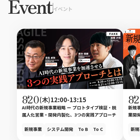
Event
|
イベント
8
20
8
2
/
/
(木)12:00-13:15
AI時代の新規事業戦略 ー プロトタイプ検証・脱
新規事
属人化営業・開発内製化、3つの実践アプローチ
業開発
新規事業
システム開発
To B
To C
新規