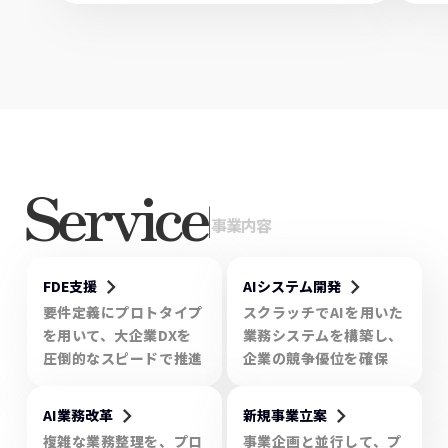
EVENTS
オンラインイベント
オン
Service
|
事業内容
keyboard_arrow_right
keyboard_arrow_right
FDE支援
AIシステム開発
要件定義にプロトタイプ
スクラッチでAIを用いた
を用いて、大企業DXを
業務システムを構築し、
圧倒的なスピードで推進
企業の競争優位を確保
keyboard_arrow_right
keyboard_arrow_right
AI業務改革
新規事業立案
複雑な業務整理を、プロ
事業企画と並行して、プ