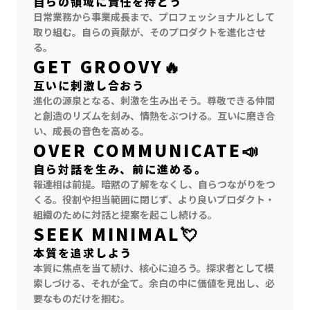
自らの領域に責任を持とう
日常業務から事業成長まで、プロフェッショナルとして
取り組む。自らの貢献が、そのプロダクトを進化させ
る。
GET GROOVY🔥
互いに刺激し合おう
進化の源泉となる、刺激を生み出そう。尊敬できる仲間
と創造のリズムを刻み、情熱をぶつける。互いに磨き合
い、成長の音色を高める。
OVER COMMUNICATE📣
自ら対話を生み、前に進める。
報連相は前提。暗黙の了解をなくし、自らつながりをつ
くる。役割や担当範囲に閉じず、より良いプロダクト・
組織のために対話と提案を起こし続ける。
SEEK MINIMAL💘
本質を追求しよう
本質に焦点を当て続け、核心に迫ろう。探求者として模
索しづける、それが全て。余白の中に価値を見出し、必
要なものだけを掴む。