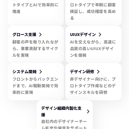
トタイプとAIで効率的に
ロトタイプで早期に顧客
推進
検証し、成功確度を高め
る
keyboard_arrow_right
keyboard_arrow_right
グロース支援
UIUXデザイン
顧客の声を取り入れなが
AIを交えながら、高速に
ら、事業貢献するサイク
品質の高いUIUXデザイ
ルを実現
ンを開発
keyboard_arrow_right
keyboard_arrow_right
システム開発
デザイン研修
フロントからバックエン
非デザイナー向けに、プ
ドまで、AI駆動開発で効
ロトタイプ作成などのデ
率的に実現
ザインスキルを研修
デザイン組織内製化支
keyboard_arrow_right
援
自社内のデザイナーチー
ム拡充や発足をサポート