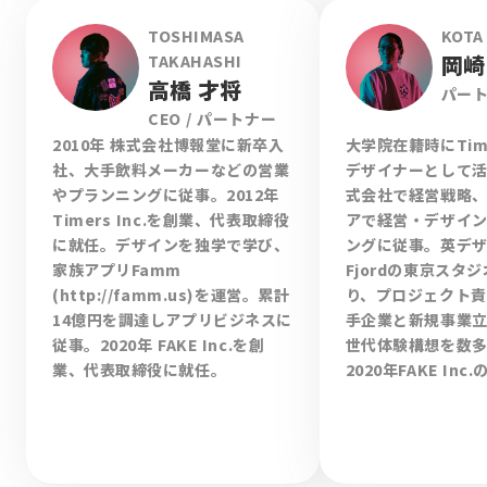
TOSHIMASA
KOTA
岡崎
TAKAHASHI
高橋 才将
パート
CEO / パートナー
2010年 株式会社博報堂に新卒入
大学院在籍時にTime
社、大手飲料メーカーなどの営業
デザイナーとして
やプランニングに従事。2012年
式会社で経営戦略
Timers Inc.を創業、代表取締役
アで経営・デザイ
に就任。デザインを独学で学び、
ングに従事。英デ
家族アプリFamm
Fjordの東京スタ
(http://famm.us)を運営。累計
り、プロジェクト
14億円を調達しアプリビジネスに
手企業と新規事業
従事。2020年 FAKE Inc.を創
世代体験構想を数
業、代表取締役に就任。
2020年FAKE In