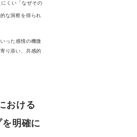
えにくい「なぜその
質的な洞察を得られ
といった感情の機微
に寄り添い、共感的
における
プを明確に