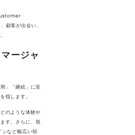
tomer
なく、顧客が出会い、
す。
タマージャ
利用」「継続」に至
クを指します。
でどのような体験や
れます。さらに、視
インなど幅広い領