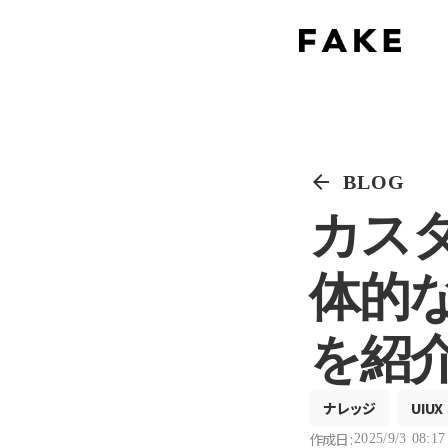
arrow_back
BLOG
カス
体的
を紹
ナレッジ
UIUX
作成日 :
2025/9/3 08:17