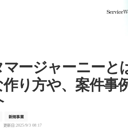
Service
W
タマージャーニーと
な作り方や、案件事
介
新規事業
更新日 :
2025/9/3 08:17