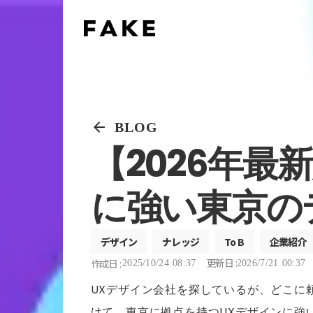
arrow_back
BLOG
【2026年最
に強い東京の
デザイン
ナレッジ
To B
企業紹介
更新日 :
作成日 :
2025/10/24 08:37
2026/7/21 00:37
UXデザイン会社を探しているが、どこに
けて、東京に拠点を持つUXデザインに強