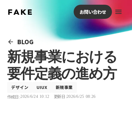
menu
お問い合わせ
BLOG
arrow_back
新規事業における
要件定義の進め方
デザイン
UIUX
新規事業
更新日 :
作成日 :
2026/6/24 10:12
2026/6/25 08:26