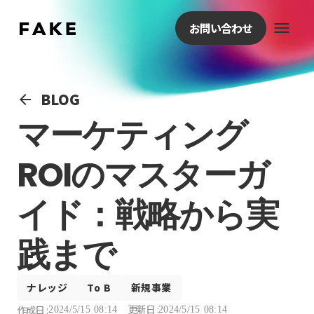
menu
お問い合わせ
BLOG
arrow_back
マーケティング
ROIのマスターガ
イド：戦略から実
践まで
ナレッジ
To B
新規事業
更新日 :
作成日 :
2024/5/15 08:14
2024/5/15 08:14