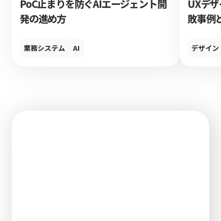
PoC止まりを防ぐAIエージェント開
UXデ
発の進め方
敗事例
業務システム
AI
デザイン