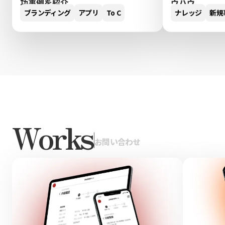
功事例を紹介
ウハウ
ブランディング
アプリ
To C
ナレッジ
新規
Works
|
お問い合わせ