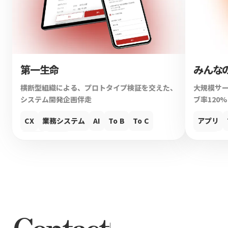
第一生命
みんな
横断型組織による、プロトタイプ検証を交えた、
大規模サ
システム開発企画伴走
ブ率120
CX
業務システム
AI
To B
To C
アプリ
UIUX
Web
UIUX
Contact