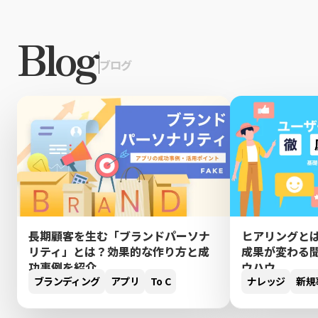
Blog
|
ブログ
長期顧客を生む「ブランドパーソナ
ヒアリングと
リティ」とは？効果的な作り方と成
成果が変わる
功事例を紹介
ウハウ
ブランディング
アプリ
To C
ナレッジ
新規