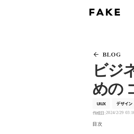
arrow_back
BLOG
ビジ
めの
UIUX
デザイン
作成日 :
2024/2/29 03:1
目次