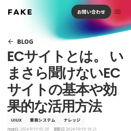
menu
お問い合わせ
BLOG
arrow_back
ECサイトとは。 い
まさら聞けないEC
サイトの基本や効
果的な活用方法
UIUX
業務システム
ナレッジ
更新日 :
作成日 :
2024/9/19 05:20
2024/10/19 18:21