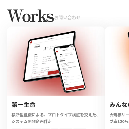
Works
|
お問い合わせ
第一生命
みんな
横断型組織による、プロトタイプ検証を交えた、
大規模サ
システム開発企画伴走
ブ率120