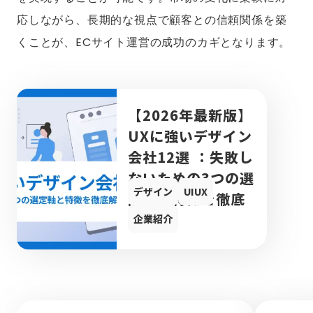
応しながら、長期的な視点で顧客との信頼関係を築
くことが、ECサイト運営の成功のカギとなります。
【2026年最新版】
UXに強いデザイン
会社12選 ：失敗し
ないための3つの選
デザイン
UIUX
定軸と特徴を徹底
解説
企業紹介