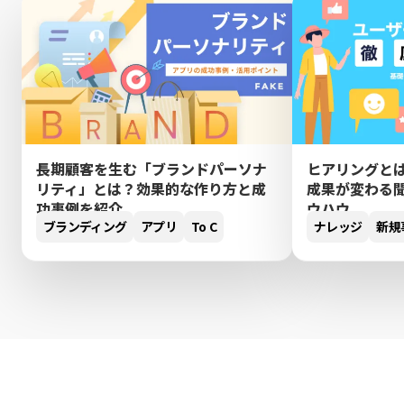
長期顧客を生む「ブランドパーソナ
ヒアリングと
リティ」とは？効果的な作り方と成
成果が変わる
功事例を紹介
ウハウ
ブランディング
アプリ
To C
ナレッジ
新規