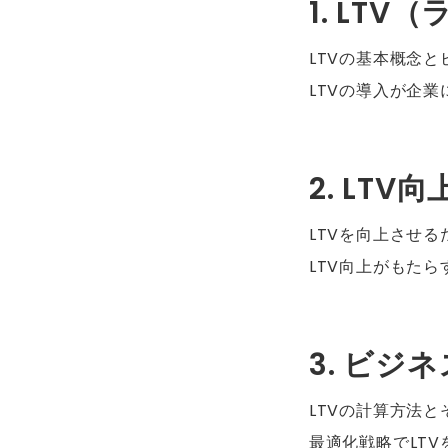
1. LT
LTVの基本概念
LTVの導入が企
2. LT
LTVを向上させ
LTV向上がもた
3. ビジ
LTVの計算方法と
最適化戦略でLT