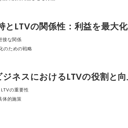
維持とLTVの関係性：利益を最大
密接な関係
化のための戦略
aSビジネスにおけるLTVの役割と
るLTVの重要性
具体的施策