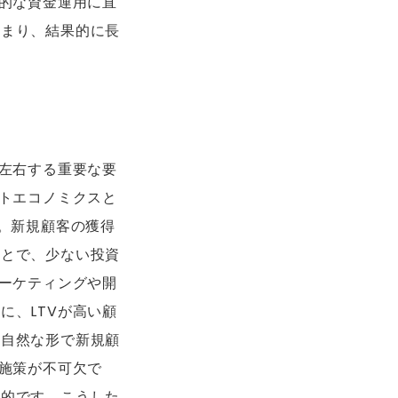
率的な資金運用に直
高まり、結果的に長
を左右する重要な要
ットエコノミクスと
。新規顧客の獲得
ことで、少ない投資
マーケティングや開
に、LTVが高い顧
、自然な形で新規顧
る施策が不可欠で
果的です。こうした