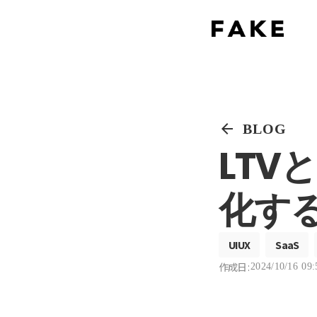
arrow_back
BLOG
LTV
化する
UIUX
SaaS
作成日 :
2024/10/16 09: