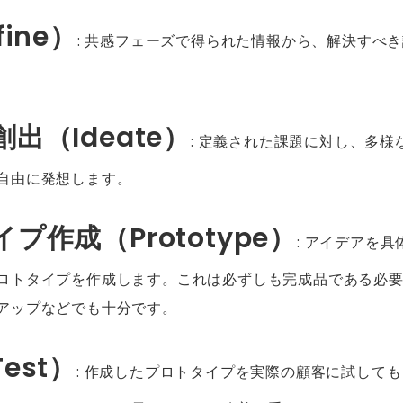
ine）
: 共感フェーズで得られた情報から、解決すべ
出（Ideate）
: 定義された課題に対し、多様
自由に発想します。
プ作成（Prototype）
: アイデアを
ロトタイプを作成します。これは必ずしも完成品である必
アップなどでも十分です。
est）
: 作成したプロトタイプを実際の顧客に試して