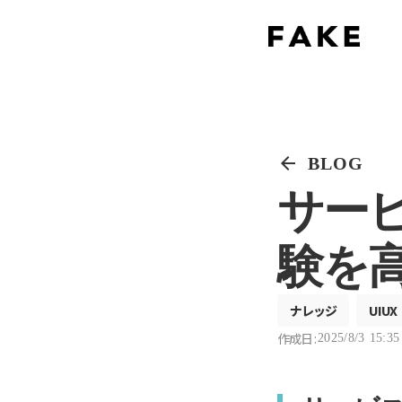
arrow_back
BLOG
サー
験を
ナレッジ
UIUX
作成日 :
2025/8/3 15:35