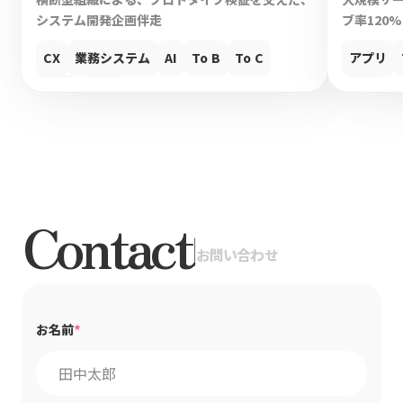
システム開発企画伴走
ブ率120
CX
業務システム
AI
To B
To C
アプリ
UIUX
Web
UIUX
Contact
|
お問い合わせ
*
お名前