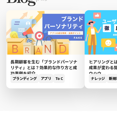
長期顧客を生む「ブランドパーソナ
ヒアリングと
リティ」とは？効果的な作り方と成
成果が変わる
功事例を紹介
ウハウ
ブランディング
アプリ
To C
ナレッジ
新規