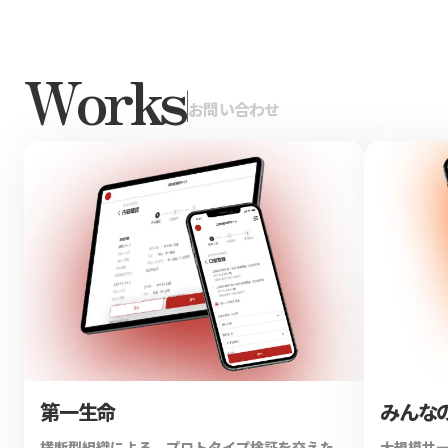
Works
|
お問い合わせ
第一生命
みんな
横断型組織による、プロトタイプ検証を交えた、
大規模サ