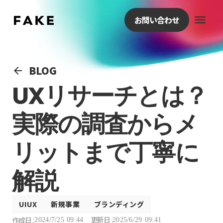
menu
お問い合わせ
BLOG
arrow_back
UXリサーチとは？
実際の調査からメ
リットまで丁寧に
解説
UIUX
新規事業
ブランディング
更新日 :
作成日 :
2024/7/25 09:44
2025/6/29 09:41