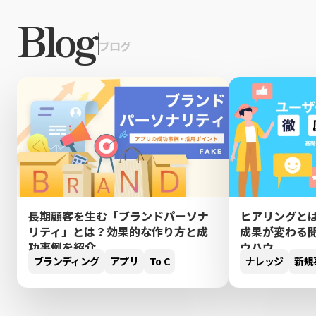
Blog
|
ブログ
長期顧客を生む「ブランドパーソナ
ヒアリングと
リティ」とは？効果的な作り方と成
成果が変わる
功事例を紹介
ウハウ
ブランディング
アプリ
To C
ナレッジ
新規