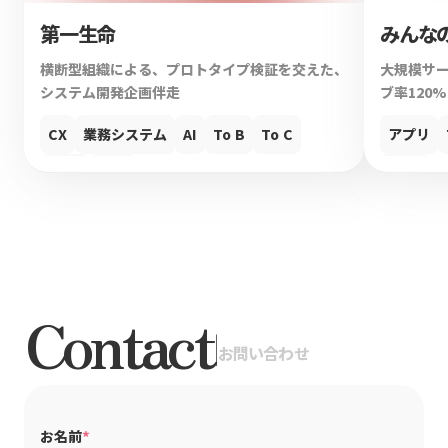
第一生命
みんな
横断型組織による、プロトタイプ検証を交えた、
大規模サ
システム開発企画伴走
ブ率120
CX
業務システム
AI
To B
To C
アプリ
UIUX
Web
UIUX
Contact
|
お問い合わせ
*
お名前