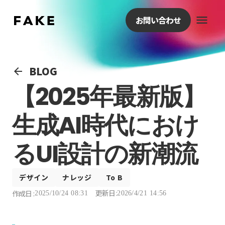
menu
お問い合わせ
BLOG
arrow_back
【2025年最新版】
生成AI時代におけ
るUI設計の新潮流
デザイン
ナレッジ
To B
更新日 :
作成日 :
2025/10/24 08:31
2026/4/21 14:56