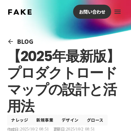
menu
お問い合わせ
BLOG
arrow_back
【2025年最新版】
プロダクトロード
マップの設計と活
用法
ナレッジ
新規事業
デザイン
グロース
更新日 :
作成日 :
2025/10/2 08:51
2025/10/2 08:51