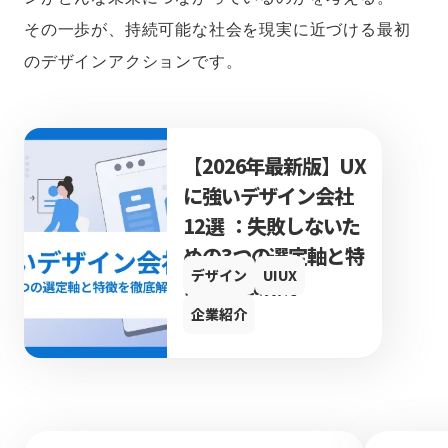
その一歩が、持続可能な社会を現実に近づける最初
のデザインアクションです。
【2026年最新版】UX
に強いデザイン会社
12選 ：失敗しないた
めの3つの選定軸と特
デザイン
UIUX
徴を徹底解説
企業紹介