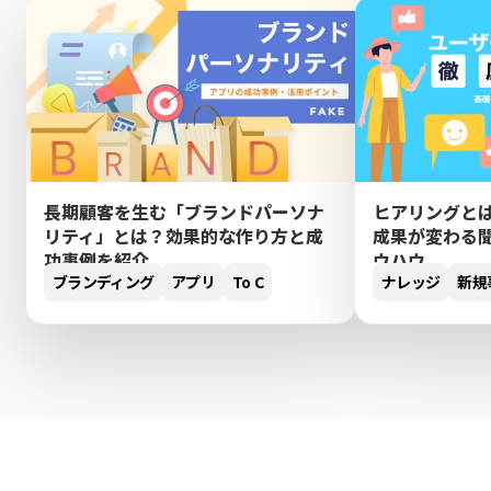
長期顧客を生む「ブランドパーソナ
ヒアリングと
リティ」とは？効果的な作り方と成
成果が変わる
功事例を紹介
ウハウ
ブランディング
アプリ
To C
ナレッジ
新規