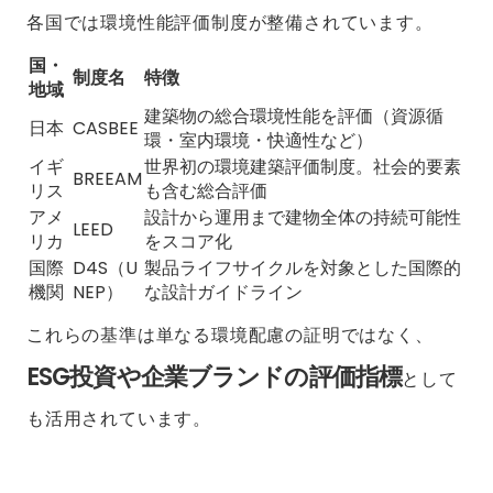
各国では環境性能評価制度が整備されています。
国・
制度名
特徴
地域
建築物の総合環境性能を評価（資源循
日本
CASBEE
環・室内環境・快適性など）
イギ
世界初の環境建築評価制度。社会的要素
BREEAM
リス
も含む総合評価
アメ
設計から運用まで建物全体の持続可能性
LEED
リカ
をスコア化
国際
D4S（U
製品ライフサイクルを対象とした国際的
機関
NEP）
な設計ガイドライン
これらの基準は単なる環境配慮の証明ではなく、
ESG投資や企業ブランドの評価指標
として
も活用されています。