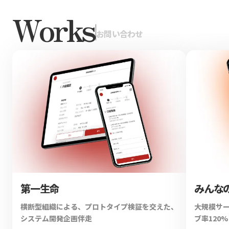
Works
|
お問い合わせ
第一生命
みんな
横断型組織による、プロトタイプ検証を交えた、
大規模サ
システム開発企画伴走
ブ率120